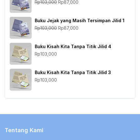
Harga
Harga
Rp
103,000
Rp
87,000
aslinya
saat
adalah:
ini
Buku Jejak yang Masih Tersimpan Jilid 1
Rp103,000.
adalah:
Harga
Harga
Rp
103,000
Rp
87,000
Rp87,000.
aslinya
saat
adalah:
ini
Buku Kisah Kita Tanpa Titik Jilid 4
Rp103,000.
adalah:
Rp
103,000
Rp87,000.
Buku Kisah Kita Tanpa Titik Jilid 3
Rp
103,000
Tentang Kami