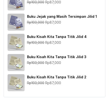
Harga
Harga
Rp
103,000
Rp
87,000
aslinya
saat
adalah:
ini
Buku Jejak yang Masih Tersimpan Jilid 1
Rp103,000.
adalah:
Harga
Harga
Rp
103,000
Rp
87,000
Rp87,000.
aslinya
saat
adalah:
ini
Buku Kisah Kita Tanpa Titik Jilid 4
Rp103,000.
adalah:
Harga
Harga
Rp
103,000
Rp
87,000
Rp87,000.
aslinya
saat
adalah:
ini
Buku Kisah Kita Tanpa Titik Jilid 3
Rp103,000.
adalah:
Harga
Harga
Rp
103,000
Rp
87,000
Rp87,000.
aslinya
saat
adalah:
ini
Buku Kisah Kita Tanpa Titik Jilid 2
Rp103,000.
adalah:
Harga
Harga
Rp
103,000
Rp
87,000
Rp87,000.
aslinya
saat
adalah:
ini
Rp103,000.
adalah:
Rp87,000.