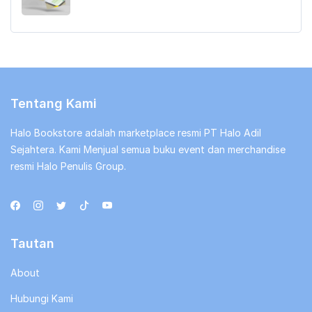
aslinya
saat
adalah:
ini
Rp103,000.
adalah:
Rp87,000.
Tentang Kami
Halo Bookstore adalah marketplace resmi PT Halo Adil
Sejahtera. Kami Menjual semua buku event dan merchandise
resmi Halo Penulis Group.
Tautan
About
Hubungi Kami