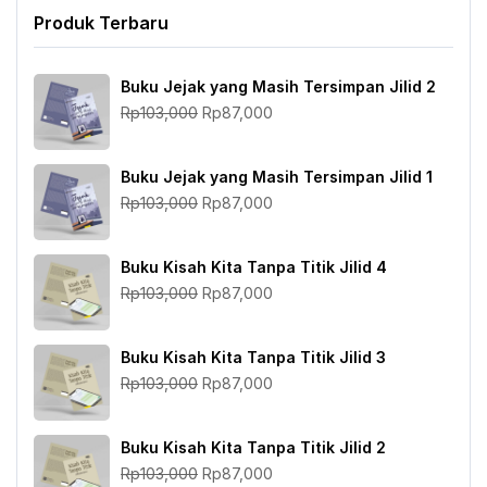
Produk Terbaru
Buku Jejak yang Masih Tersimpan Jilid 2
Harga
Harga
Rp
103,000
Rp
87,000
aslinya
saat
adalah:
ini
Buku Jejak yang Masih Tersimpan Jilid 1
Rp103,000.
adalah:
Harga
Harga
Rp
103,000
Rp
87,000
Rp87,000.
aslinya
saat
adalah:
ini
Buku Kisah Kita Tanpa Titik Jilid 4
Rp103,000.
adalah:
Harga
Harga
Rp
103,000
Rp
87,000
Rp87,000.
aslinya
saat
adalah:
ini
Buku Kisah Kita Tanpa Titik Jilid 3
Rp103,000.
adalah:
Harga
Harga
Rp
103,000
Rp
87,000
Rp87,000.
aslinya
saat
adalah:
ini
Buku Kisah Kita Tanpa Titik Jilid 2
Rp103,000.
adalah:
Harga
Harga
Rp
103,000
Rp
87,000
Rp87,000.