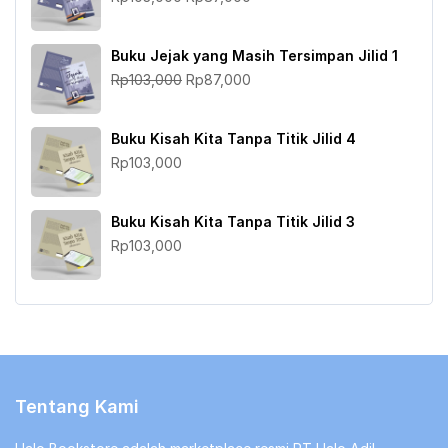
aslinya
saat
adalah:
ini
Buku Jejak yang Masih Tersimpan Jilid 1
Rp103,000.
adalah:
Harga
Harga
Rp
103,000
Rp
87,000
Rp87,000.
aslinya
saat
adalah:
ini
Buku Kisah Kita Tanpa Titik Jilid 4
Rp103,000.
adalah:
Rp
103,000
Rp87,000.
Buku Kisah Kita Tanpa Titik Jilid 3
Rp
103,000
Tentang Kami