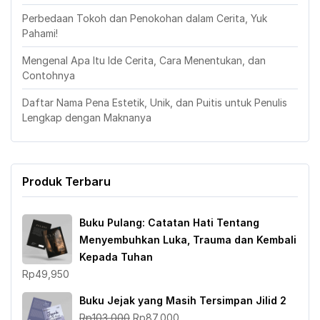
Perbedaan Tokoh dan Penokohan dalam Cerita, Yuk
Pahami!
Mengenal Apa Itu Ide Cerita, Cara Menentukan, dan
Contohnya
Daftar Nama Pena Estetik, Unik, dan Puitis untuk Penulis
Lengkap dengan Maknanya
Produk Terbaru
Buku Pulang: Catatan Hati Tentang
Menyembuhkan Luka, Trauma dan Kembali
Kepada Tuhan
Rp
49,950
Buku Jejak yang Masih Tersimpan Jilid 2
Harga
Harga
Rp
103,000
Rp
87,000