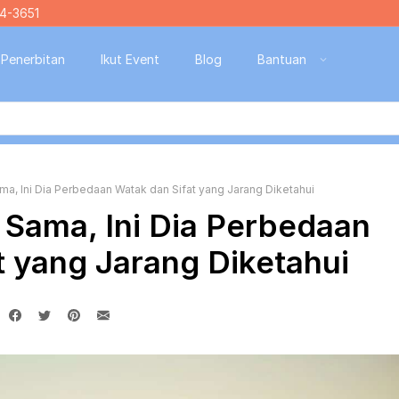
4-3651
Penerbitan
Ikut Event
Blog
Bantuan
a, Ini Dia Perbedaan Watak dan Sifat yang Jarang Diketahui
 Sama, Ini Dia Perbedaan
t yang Jarang Diketahui