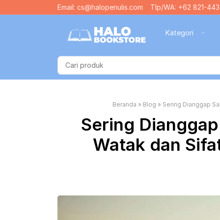
Email: cs@halopenulis.com
Tlp/WA: +62 821-443
Kategori
Beranda
»
Blog
»
Sering Dianggap Sam
Sering Dianggap
Watak dan Sifa