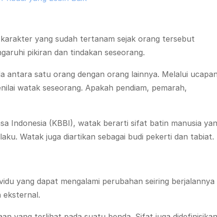
 karakter yang sudah tertanam sejak orang tersebut
garuhi pikiran dan tindakan seseorang.
a antara satu orang dengan orang lainnya. Melalui ucapa
enilai watak seseorang. Apakah pendiam, pemarah,
 Indonesia (KBBI), watak berarti sifat batin manusia ya
aku. Watak juga diartikan sebagai budi pekerti dan tabiat.
ndividu yang dapat mengalami perubahan seiring berjalannya
 eksternal.
an yang terlihat pada suatu benda. Sifat juga didefinisika