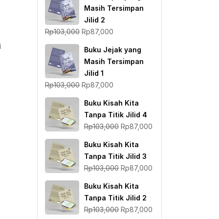
Masih Tersimpan
Jilid 2
Harga
Harga
Rp
103,000
Rp
87,000
aslinya
saat
i
Buku Jejak yang
adalah:
ini
Masih Tersimpan
Rp103,000.
adalah:
Jilid 1
Rp87,000.
Harga
Harga
Rp
103,000
Rp
87,000
aslinya
saat
Buku Kisah Kita
adalah:
ini
Tanpa Titik Jilid 4
Rp103,000.
adalah:
Harga
Harga
Rp
103,000
Rp
87,000
Rp87,000.
aslinya
saat
Buku Kisah Kita
adalah:
ini
Tanpa Titik Jilid 3
Rp103,000.
adalah:
Harga
Harga
Rp
103,000
Rp
87,000
Rp87,000.
aslinya
saat
Buku Kisah Kita
adalah:
ini
Tanpa Titik Jilid 2
Rp103,000.
adalah:
Harga
Harga
Rp
103,000
Rp
87,000
Rp87,000.