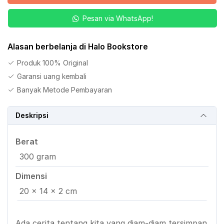
Kita
Pesan via WhatsApp!
Jilid
1
Alasan berbelanja di Halo Bookstore
Produk 100% Original
Garansi uang kembali
Banyak Metode Pembayaran
Deskripsi
Berat
300 gram
Dimensi
20 × 14 × 2 cm
Ada cerita tentang kita yang diam-diam tersimpan