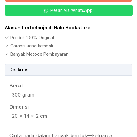
untuk
Pesan via WhatsApp!
yang
Kucinta
Jilid
Alasan berbelanja di Halo Bookstore
1
Produk 100% Original
Garansi uang kembali
Banyak Metode Pembayaran
Deskripsi
Berat
300 gram
Dimensi
20 × 14 × 2 cm
Cinta hadir dalam banyak bentuk—keluarga,