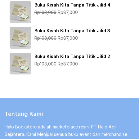
adalah:
ini
Buku Kisah Kita Tanpa Titik Jilid 4
Rp103,000.
adalah:
Harga
Harga
Rp
103,000
Rp
87,000
Rp87,000.
aslinya
saat
adalah:
ini
Buku Kisah Kita Tanpa Titik Jilid 3
Rp103,000.
adalah:
Harga
Harga
Rp
103,000
Rp
87,000
Rp87,000.
aslinya
saat
adalah:
ini
Buku Kisah Kita Tanpa Titik Jilid 2
Rp103,000.
adalah:
Harga
Harga
Rp
103,000
Rp
87,000
Rp87,000.
aslinya
saat
adalah:
ini
Rp103,000.
adalah:
Rp87,000.
Tentang Kami
Halo Bookstore adalah marketplace resmi PT Halo Adil
Sejahtera. Kami Menjual semua buku event dan merchandise