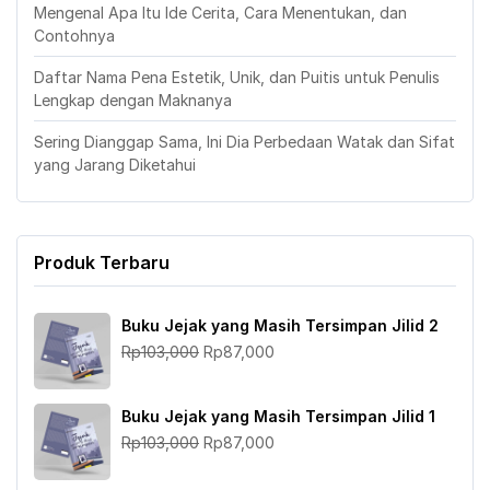
Mengenal Apa Itu Ide Cerita, Cara Menentukan, dan
Contohnya
Daftar Nama Pena Estetik, Unik, dan Puitis untuk Penulis
Lengkap dengan Maknanya
Sering Dianggap Sama, Ini Dia Perbedaan Watak dan Sifat
yang Jarang Diketahui
Produk Terbaru
Buku Jejak yang Masih Tersimpan Jilid 2
Harga
Harga
Rp
103,000
Rp
87,000
aslinya
saat
adalah:
ini
Buku Jejak yang Masih Tersimpan Jilid 1
Rp103,000.
adalah:
Harga
Harga
Rp
103,000
Rp
87,000
Rp87,000.
aslinya
saat