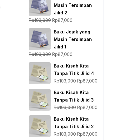
Masih Tersimpan
a
Jilid 2
Harga
Harga
Rp
103,000
Rp
87,000
aslinya
saat
Buku Jejak yang
adalah:
ini
Masih Tersimpan
Rp103,000.
adalah:
Jilid 1
Rp87,000.
Harga
Harga
Rp
103,000
Rp
87,000
aslinya
saat
Buku Kisah Kita
adalah:
ini
Tanpa Titik Jilid 4
Rp103,000.
adalah:
Harga
Harga
Rp
103,000
Rp
87,000
Rp87,000.
aslinya
saat
Buku Kisah Kita
adalah:
ini
Tanpa Titik Jilid 3
Rp103,000.
adalah:
Harga
Harga
Rp
103,000
Rp
87,000
Rp87,000.
aslinya
saat
Buku Kisah Kita
adalah:
ini
Tanpa Titik Jilid 2
Rp103,000.
adalah:
Harga
Harga
Rp
103,000
Rp
87,000
Rp87,000.