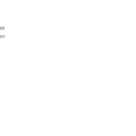
ai
ian