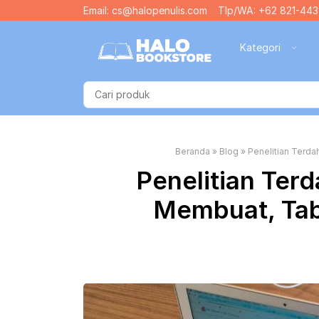
Email: cs@halopenulis.com
Tlp/WA: +62 821-443
Kategori
Beranda
»
Blog
»
Penelitian Terda
Penelitian Terd
Membuat, Tab