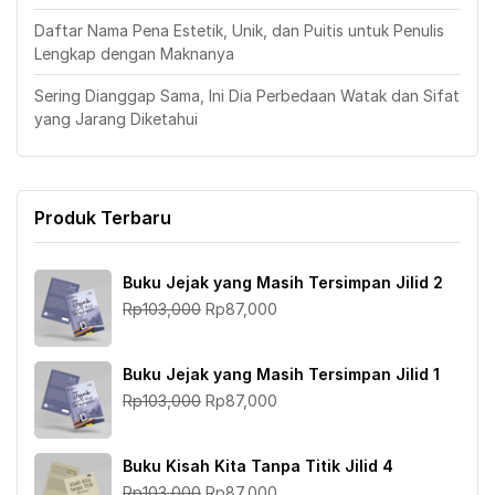
Daftar Nama Pena Estetik, Unik, dan Puitis untuk Penulis
Lengkap dengan Maknanya
Sering Dianggap Sama, Ini Dia Perbedaan Watak dan Sifat
yang Jarang Diketahui
Produk Terbaru
Buku Jejak yang Masih Tersimpan Jilid 2
Harga
Harga
Rp
103,000
Rp
87,000
aslinya
saat
adalah:
ini
Buku Jejak yang Masih Tersimpan Jilid 1
Rp103,000.
adalah:
Harga
Harga
Rp
103,000
Rp
87,000
Rp87,000.
aslinya
saat
adalah:
ini
Buku Kisah Kita Tanpa Titik Jilid 4
Rp103,000.
adalah:
Harga
Harga
Rp
103,000
Rp
87,000