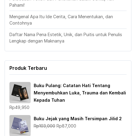
Pahami!
Mengenal Apa Itu Ide Cerita, Cara Menentukan, dan
Contohnya
Daftar Nama Pena Estetik, Unik, dan Puitis untuk Penulis
Lengkap dengan Maknanya
Produk Terbaru
Buku Pulang: Catatan Hati Tentang
Menyembuhkan Luka, Trauma dan Kembali
Kepada Tuhan
Rp
49,950
Buku Jejak yang Masih Tersimpan Jilid 2
Harga
Harga
Rp
103,000
Rp
87,000
aslinya
saat