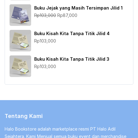
adalah:
ini
Buku Jejak yang Masih Tersimpan Jilid 1
Rp103,000.
adalah:
Harga
Harga
Rp
103,000
Rp
87,000
Rp87,000.
aslinya
saat
adalah:
ini
Buku Kisah Kita Tanpa Titik Jilid 4
Rp103,000.
adalah:
Rp
103,000
Rp87,000.
Buku Kisah Kita Tanpa Titik Jilid 3
Rp
103,000
Tentang Kami
Halo Bookstore adalah marketplace resmi PT Halo Adil
Sejahtera. Kami Menjual semua buku event dan merchandise