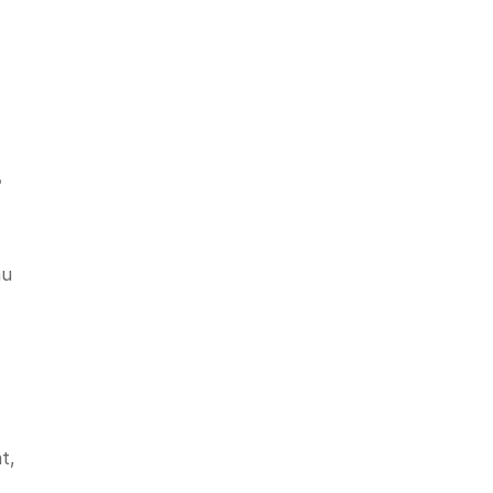
e
mu
t,