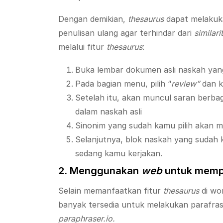
Dengan demikian,
thesaurus
dapat melakuk
penulisan ulang agar terhindar dari
similari
melalui fitur
thesaurus
:
Buka lembar dokumen asli naskah yang
Pada bagian menu, pilih “
review”
dan kl
Setelah itu, akan muncul saran berbag
dalam naskah asli
Sinonim yang sudah kamu pilih akan 
Selanjutnya, blok naskah yang sudah
sedang kamu kerjakan.
2. Menggunakan
web
untuk mempa
Selain memanfaatkan fitur
thesaurus
di wo
banyak tersedia untuk melakukan parafras
paraphraser.io.