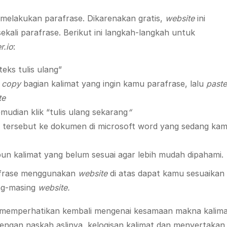
 melakukan parafrase. Dikarenakan gratis,
website
ini
sekali parafrase. Berikut ini langkah-langkah untuk
r.io
:
 “teks tulis ulang”
n
copy
bagian kalimat yang ingin kamu parafrase, lalu
past
te
emudian klik “tulis ulang sekarang
“
e tersebut ke dokumen di microsoft word yang sedang ka
pun kalimat yang belum sesuai agar lebih mudah dipahami.
rafrase menggunakan
website
di atas dapat kamu sesuaikan
ng-masing
website.
 memperhatikan kembali mengenai kesamaan makna kalima
dengan naskah aslinya, kelogisan kalimat dan menyertakan