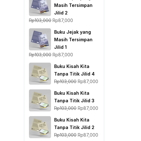
Masih Tersimpan
Jilid 2
Harga
Harga
Rp
103,000
Rp
87,000
aslinya
saat
Buku Jejak yang
adalah:
ini
Masih Tersimpan
Rp103,000.
adalah:
Jilid 1
Rp87,000.
Harga
Harga
Rp
103,000
Rp
87,000
aslinya
saat
Buku Kisah Kita
adalah:
ini
Tanpa Titik Jilid 4
Rp103,000.
adalah:
Harga
Harga
Rp
103,000
Rp
87,000
Rp87,000.
aslinya
saat
Buku Kisah Kita
adalah:
ini
Tanpa Titik Jilid 3
Rp103,000.
adalah:
Harga
Harga
Rp
103,000
Rp
87,000
Rp87,000.
aslinya
saat
Buku Kisah Kita
adalah:
ini
Tanpa Titik Jilid 2
Rp103,000.
adalah:
Harga
Harga
Rp
103,000
Rp
87,000
Rp87,000.