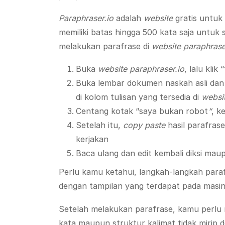
Paraphraser.io
adalah
website
gratis untuk
memiliki batas hingga 500 kata saja untuk 
melakukan parafrase di
website
paraphrase
Buka
website paraphraser.io
, lalu klik
Buka lembar dokumen naskah asli da
di kolom tulisan yang tersedia di
websi
Centang kotak “saya bukan robot
“
, k
Setelah itu,
copy paste
hasil parafras
kerjakan
Baca ulang dan edit kembali diksi mau
Perlu kamu ketahui, langkah-langkah pa
dengan tampilan yang terdapat pada masi
Setelah melakukan parafrase, kamu perlu
kata maupun struktur kalimat tidak mirip 