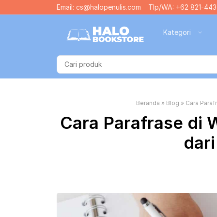
Email: cs@halopenulis.com
Tlp/WA: +62 821-443
Kategori
Beranda
»
Blog
»
Cara Parafr
Cara Parafrase di 
dari