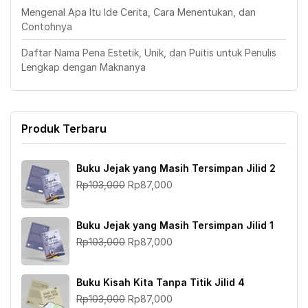
Mengenal Apa Itu Ide Cerita, Cara Menentukan, dan
Contohnya
Daftar Nama Pena Estetik, Unik, dan Puitis untuk Penulis
Lengkap dengan Maknanya
Produk Terbaru
Buku Jejak yang Masih Tersimpan Jilid 2
Harga
Harga
Rp
103,000
Rp
87,000
aslinya
saat
adalah:
ini
Buku Jejak yang Masih Tersimpan Jilid 1
Rp103,000.
adalah:
Harga
Harga
Rp
103,000
Rp
87,000
Rp87,000.
aslinya
saat
adalah:
ini
Buku Kisah Kita Tanpa Titik Jilid 4
Rp103,000.
adalah:
Harga
Harga
Rp
103,000
Rp
87,000
Rp87,000.