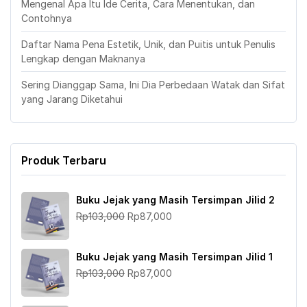
Mengenal Apa Itu Ide Cerita, Cara Menentukan, dan
Contohnya
Daftar Nama Pena Estetik, Unik, dan Puitis untuk Penulis
Lengkap dengan Maknanya
Sering Dianggap Sama, Ini Dia Perbedaan Watak dan Sifat
yang Jarang Diketahui
Produk Terbaru
Buku Jejak yang Masih Tersimpan Jilid 2
Harga
Harga
Rp
103,000
Rp
87,000
aslinya
saat
adalah:
ini
Buku Jejak yang Masih Tersimpan Jilid 1
Rp103,000.
adalah:
Harga
Harga
Rp
103,000
Rp
87,000
Rp87,000.
aslinya
saat
adalah:
ini