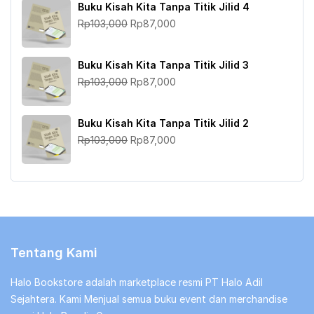
Buku Kisah Kita Tanpa Titik Jilid 4
Rp103,000.
adalah:
Harga
Harga
Rp
103,000
Rp
87,000
Rp87,000.
aslinya
saat
adalah:
ini
Buku Kisah Kita Tanpa Titik Jilid 3
Rp103,000.
adalah:
Harga
Harga
Rp
103,000
Rp
87,000
Rp87,000.
aslinya
saat
adalah:
ini
Buku Kisah Kita Tanpa Titik Jilid 2
Rp103,000.
adalah:
Harga
Harga
Rp
103,000
Rp
87,000
Rp87,000.
aslinya
saat
adalah:
ini
Rp103,000.
adalah:
Rp87,000.
Tentang Kami
Halo Bookstore adalah marketplace resmi PT Halo Adil
Sejahtera. Kami Menjual semua buku event dan merchandise