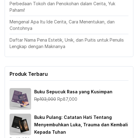
Perbedaan Tokoh dan Penokohan dalam Cerita, Yuk
Pahami!
Mengenal Apa Itu Ide Cerita, Cara Menentukan, dan
Contohnya
Daftar Nama Pena Estetik, Unik, dan Puitis untuk Penulis
Lengkap dengan Maknanya
Produk Terbaru
Buku Sepucuk Rasa yang Kusimpan
Harga
Harga
Rp
103,000
Rp
87,000
aslinya
saat
adalah:
ini
Buku Pulang: Catatan Hati Tentang
Rp103,000.
adalah:
Menyembuhkan Luka, Trauma dan Kembali
Rp87,000.
Kepada Tuhan