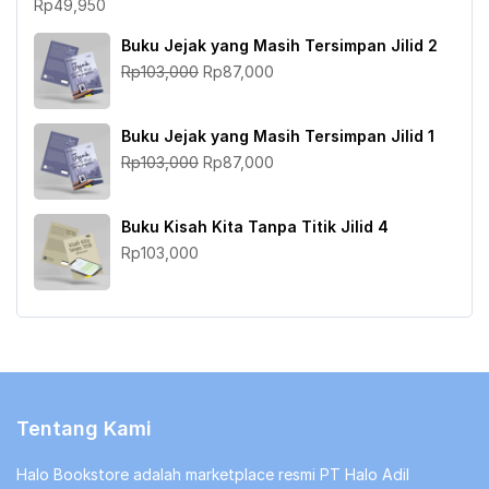
Rp
49,950
Buku Jejak yang Masih Tersimpan Jilid 2
Harga
Harga
Rp
103,000
Rp
87,000
aslinya
saat
adalah:
ini
Buku Jejak yang Masih Tersimpan Jilid 1
Rp103,000.
adalah:
Harga
Harga
Rp
103,000
Rp
87,000
Rp87,000.
aslinya
saat
adalah:
ini
Buku Kisah Kita Tanpa Titik Jilid 4
Rp103,000.
adalah:
Rp
103,000
Rp87,000.
Tentang Kami
Halo Bookstore adalah marketplace resmi PT Halo Adil