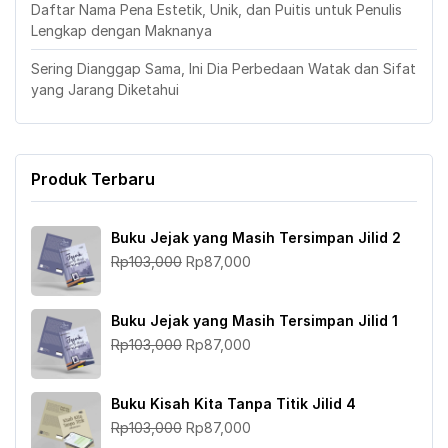
Daftar Nama Pena Estetik, Unik, dan Puitis untuk Penulis
Lengkap dengan Maknanya
Sering Dianggap Sama, Ini Dia Perbedaan Watak dan Sifat
yang Jarang Diketahui
Produk Terbaru
Buku Jejak yang Masih Tersimpan Jilid 2
Harga
Harga
Rp
103,000
Rp
87,000
aslinya
saat
adalah:
ini
Buku Jejak yang Masih Tersimpan Jilid 1
Rp103,000.
adalah:
Harga
Harga
Rp
103,000
Rp
87,000
Rp87,000.
aslinya
saat
adalah:
ini
Buku Kisah Kita Tanpa Titik Jilid 4
Rp103,000.
adalah:
Harga
Harga
Rp
103,000
Rp
87,000
Rp87,000.