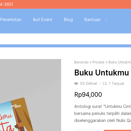
4-3651
Penerbitan
Ikut Event
Blog
Bantuan
Beranda
»
Produk
»
Buku Untukm
Buku Untukmu 
55
Dilihat
1
Terjual
Rp
94,000
Antologi surat “Untukmu Cin
bersama penulis terpilih dal
diselenggarakan oleh Nulis Q