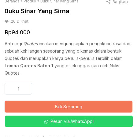
Beranda
»
Produk
»
Buku Sinar yang Sirna
Bagikan
Buku Sinar Yang Sirna
20
Dilihat
Rp
94,000
Antologi
Quotes
ini akan mengungkapkan pengakuan rasa dari
sebuah kehilangan seseorang yang dikemas dalam bentuk
quotes dan merupakan karya penulis-penulis terpilih dalam
Lomba Quotes Batch 1
yang diselenggarakan oleh Nulis
Quotes.
Kuantitas
Buku
Sinar
Beli Sekarang
yang
Sirna
Pesan via WhatsApp!