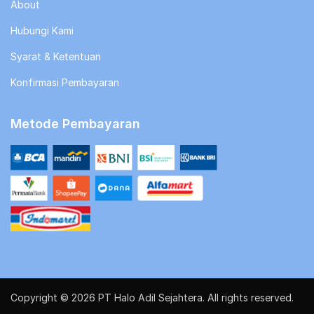
About
Hubungi Kami
Syarat & Ketentuan
Konfirmasi Pembayaran
Metode Pembayaran
Copyright © 2026 PT Halo Adil Sejahtera. All rights reserved.