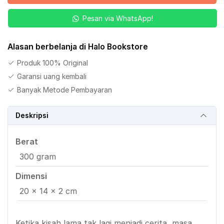
Lama
Pesan via WhatsApp!
Jilid
5
Alasan berbelanja di Halo Bookstore
Produk 100% Original
Garansi uang kembali
Banyak Metode Pembayaran
Deskripsi
Berat
300 gram
Dimensi
20 × 14 × 2 cm
Ketika kisah lama tak lagi menjadi cerita, masa