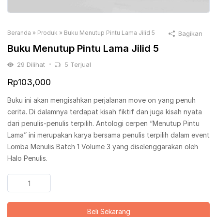
Beranda
»
Produk
»
Buku Menutup Pintu Lama Jilid 5
Bagikan
Buku Menutup Pintu Lama Jilid 5
29
Dilihat
5
Terjual
Rp
103,000
Buku ini akan mengisahkan perjalanan move on yang penuh
cerita. Di dalamnya terdapat kisah fiktif dan juga kisah nyata
dari penulis-penulis terpilih. Antologi cerpen “Menutup Pintu
Lama” ini merupakan karya bersama penulis terpilih dalam event
Lomba Menulis Batch 1 Volume 3 yang diselenggarakan oleh
Halo Penulis.
Kuantitas
Buku
Menutup
Beli Sekarang
Pintu