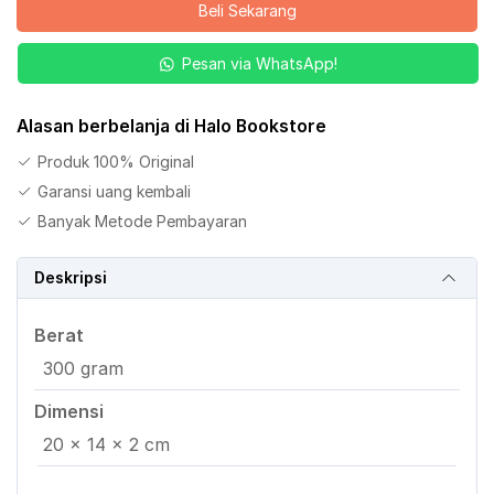
Beli Sekarang
dengan
Caraku
Pesan via WhatsApp!
Jilid
3
Alasan berbelanja di Halo Bookstore
Produk 100% Original
Garansi uang kembali
Banyak Metode Pembayaran
Deskripsi
Berat
300 gram
Dimensi
20 × 14 × 2 cm