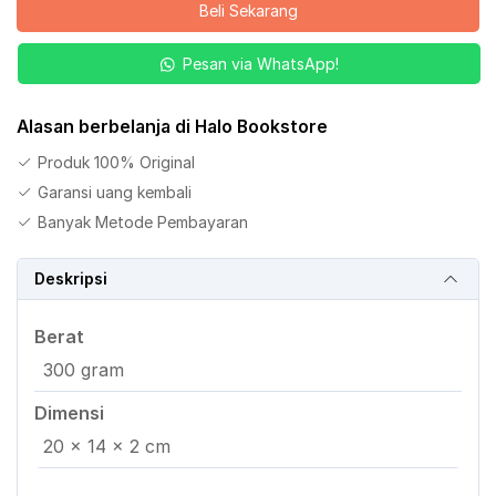
Beli Sekarang
Pelangi
Selepas
Pesan via WhatsApp!
Hujan
Jilid
4
Alasan berbelanja di Halo Bookstore
Produk 100% Original
Garansi uang kembali
Banyak Metode Pembayaran
Deskripsi
Berat
300 gram
Dimensi
20 × 14 × 2 cm