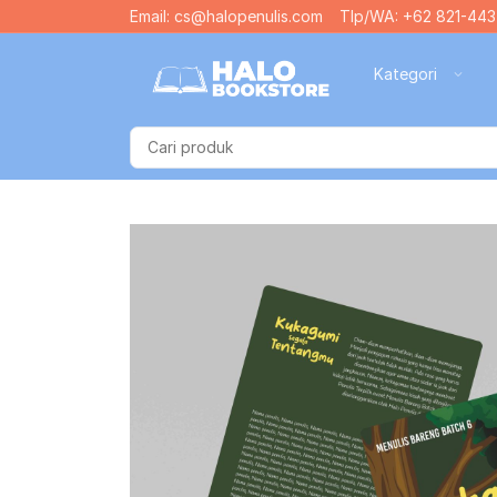
Email: cs@halopenulis.com
Tlp/WA: +62 821-443
Kategori