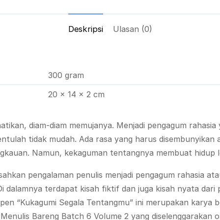
Deskripsi
Ulasan (0)
300 gram
20 × 14 × 2 cm
tikan, diam-diam memujanya. Menjadi pengagum rahasia 
entulah tidak mudah. Ada rasa yang harus disembunyikan
 jangkauan. Namun, kekaguman tentangnya membuat hidup l
sahkan pengalaman penulis menjadi pengagum rahasia atau
 dalamnya terdapat kisah fiktif dan juga kisah nyata dari 
cerpen “Kukagumi Segala Tentangmu” ini merupakan karya 
t Menulis Bareng Batch 6 Volume 2 yang diselenggarakan ol