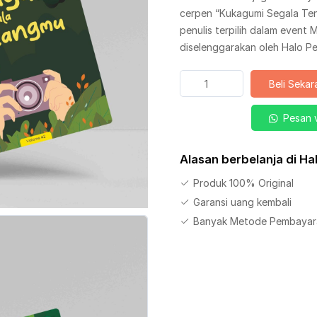
cerpen “Kukagumi Segala Te
penulis terpilih dalam event
diselenggarakan oleh Halo Pen
Kuantitas
Beli Seka
Buku
Kukagumi
Pesan 
Segala
Tentangmu
Alasan berbelanja di H
Jilid
5
Produk 100% Original
Garansi uang kembali
Banyak Metode Pembayar