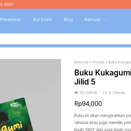
4-3651
Penerbitan
Ikut Event
Blog
Bantuan
Beranda
»
Produk
»
Buku Kukagum
Buku Kukagumi
Jilid 5
60
Dilihat
5
Terjual
Rp
94,000
Buku ini akan mengisahkan p
rahasia atau juga memiliki p
kisah fiktif dan juga kisah nya