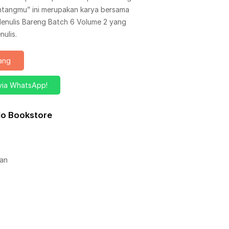
ntangmu” ini merupakan karya bersama
 Menulis Bareng Batch 6 Volume 2 yang
ulis.
rang
via WhatsApp!
alo Bookstore
an