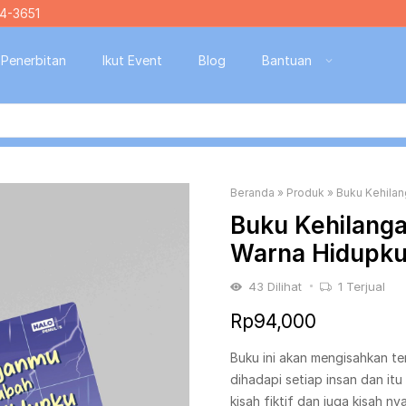
4-3651
Penerbitan
Ikut Event
Blog
Bantuan
Beranda
»
Produk
»
Buku Kehila
Buku Kehilan
Warna Hidupku 
43
Dilihat
1
Terjual
Rp
94,000
Buku ini akan mengisahkan t
dihadapi setiap insan dan it
kisah fiktif dan juga kisah nya