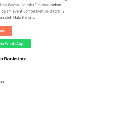
bah Warna Hidupku ” ini merupakan
ih dalam event Lomba Menulis Batch 12
n oleh Halo Penulis.
rang
via WhatsApp!
alo Bookstore
an