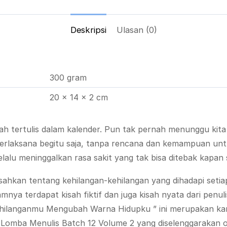
Deskripsi
Ulasan (0)
300 gram
20 × 14 × 2 cm
ah tertulis dalam kalender. Pun tak pernah menunggu kita
terlaksana begitu saja, tanpa rencana dan kemampuan un
elalu meninggalkan rasa sakit yang tak bisa ditebak kapa
sahkan tentang kehilangan-kehilangan yang dihadapi setiap
mnya terdapat kisah fiktif dan juga kisah nyata dari penulis
ehilanganmu Mengubah Warna Hidupku ” ini merupakan ka
t Lomba Menulis Batch 12 Volume 2 yang diselenggarakan o