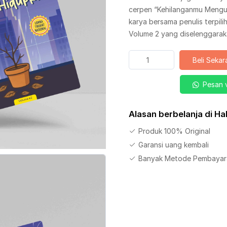
cerpen “Kehilanganmu Mengu
karya bersama penulis terpil
Volume 2 yang diselenggaraka
Kuantitas
Beli Seka
Buku
Kehilanganmu
Pesan 
Mengubah
Warna
Alasan berbelanja di H
Hidupku
Jilid
Produk 100% Original
3
Garansi uang kembali
Banyak Metode Pembayar