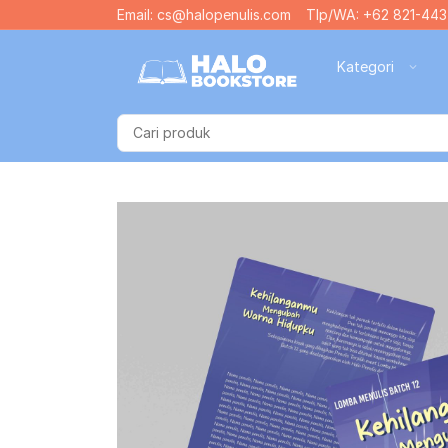
Email: cs@halopenulis.com
Tlp/WA: +62 821-443
Kategori