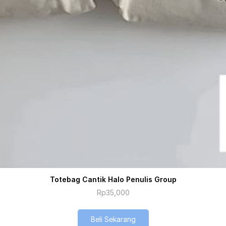
Totebag Cantik Halo Penulis Group
Rp
35,000
Beli Sekarang