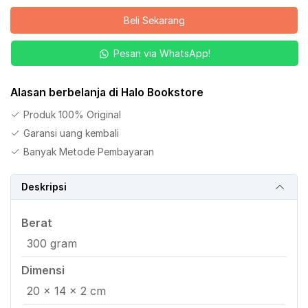
Harapan
Beli Sekarang
di
Tengah
Pesan via WhatsApp!
Penantian
Jilid
5
Alasan berbelanja di Halo Bookstore
Produk 100% Original
Garansi uang kembali
Banyak Metode Pembayaran
Deskripsi
Berat
300 gram
Dimensi
20 × 14 × 2 cm