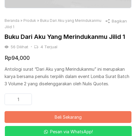
Beranda
»
Produk
»
Buku Dari Aku yang Merindukanmu
Bagikan
Jilid 1
Buku Dari Aku Yang Merindukanmu Jilid 1
56
Dilihat
4
Terjual
Rp
94,000
Antologi surat “Dari Aku yang Merindukanmu” ini merupakan
karya bersama penulis terpilih dalam event Lomba Surat Batch
3 Volume 2 yang diselenggarakan oleh Nulis Quotes.
Kuantitas
Buku
Dari
Beli Sekarang
Aku
yang
Pesan via WhatsApp!
Merindukanmu