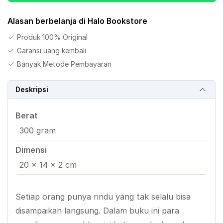
Jilid
1
Alasan berbelanja di Halo Bookstore
Produk 100% Original
Garansi uang kembali
Banyak Metode Pembayaran
Deskripsi
Berat
300 gram
Dimensi
20 × 14 × 2 cm
Setiap orang punya rindu yang tak selalu bisa
disampaikan langsung. Dalam buku ini para