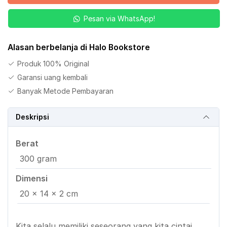
Untukmu
Pesan via WhatsApp!
Jilid
1
Alasan berbelanja di Halo Bookstore
Produk 100% Original
Garansi uang kembali
Banyak Metode Pembayaran
Deskripsi
Berat
300 gram
Dimensi
20 × 14 × 2 cm
Kita selalu memiliki seseorang yang kita cintai