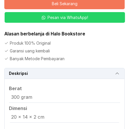
Beli Sekarang
Masih
Menunggumu
Pesan via WhatsApp!
Jilid
1
Alasan berbelanja di Halo Bookstore
Produk 100% Original
Garansi uang kembali
Banyak Metode Pembayaran
Deskripsi
Berat
300 gram
Dimensi
20 × 14 × 2 cm