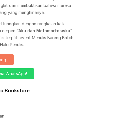
angkit dan membuktikan bahwa mereka
orang yang menghinanya.
dituangkan dengan rangkaian kata
gi cerpen
“Aku dan Metamorfosisku”
lis terpilih event Menulis Bareng Batch
Halo Penulis.
rang
via WhatsApp!
alo Bookstore
an