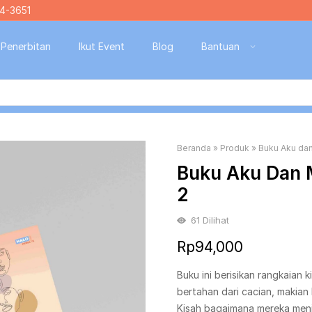
4-3651
Penerbitan
Ikut Event
Blog
Bantuan
Beranda
»
Produk
»
Buku Aku dan
Buku Aku Dan M
2
61
Dilihat
Rp
94,000
Buku ini berisikan rangkaian 
bertahan dari cacian, makia
Kisah bagaimana mereka menj