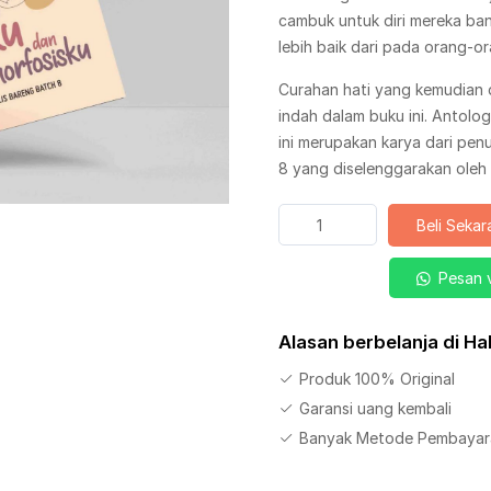
cambuk untuk diri mereka b
lebih baik dari pada orang-
Curahan hati yang kemudian 
indah dalam buku ini. Antolo
ini merupakan karya dari penu
8 yang diselenggarakan oleh 
Kuantitas
Beli Seka
Buku
Aku
Pesan 
dan
Metamorfosisku
Alasan berbelanja di H
Jilid
2
Produk 100% Original
Garansi uang kembali
Banyak Metode Pembayar