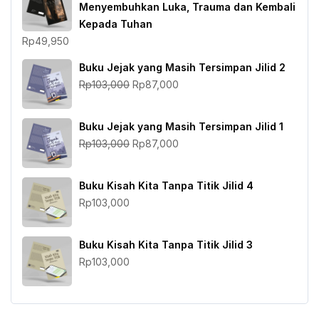
Menyembuhkan Luka, Trauma dan Kembali
Kepada Tuhan
Rp
49,950
Buku Jejak yang Masih Tersimpan Jilid 2
Harga
Harga
Rp
103,000
Rp
87,000
aslinya
saat
adalah:
ini
Buku Jejak yang Masih Tersimpan Jilid 1
Rp103,000.
adalah:
Harga
Harga
Rp
103,000
Rp
87,000
Rp87,000.
aslinya
saat
adalah:
ini
Buku Kisah Kita Tanpa Titik Jilid 4
Rp103,000.
adalah:
Rp
103,000
Rp87,000.
Buku Kisah Kita Tanpa Titik Jilid 3
Rp
103,000